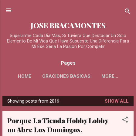
Skip to main content
JOSE BRACAMONTES
Superarme Cada Dia Mas, Si Tuviera Que Destacar Un Solo
Elemento De Mi Vida Que Haya Supuesto Una Diferencia Para
Mi Ese Sería La Pasión Por Competir
Pages
HOME
ORACIONES BASICAS
MORE…
ORACIONES PARA LOS DIFUNTOS
Showing posts from 2016
SHOW ALL
P
o
Porque La Tienda Hobby Lobby
s
no Abre Los Domingos,
t