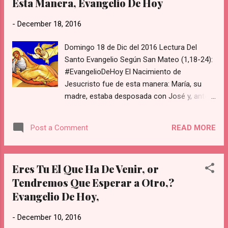
Esta Manera, Evangelio De Hoy
-
December 18, 2016
Domingo 18 de Dic del 2016 Lectura Del
Santo Evangelio Según San Mateo (1,18-24):
#EvangelioDeHoy El Nacimiento de
Jesucristo fue de esta manera: María, su
madre, estaba desposada con José y, antes
de vivir juntos, resultó que ella esperaba un
hijo por obra del Espíritu Santo. José, su
READ MORE
Post a Comment
esposo, que era justo y no quería
denunciarla, decidió repudiarla en secreto.
Pero, apenas había tomado esta resolución,
Eres Tu El Que Ha De Venir, or
se le apareció en sueños un ángel del Señor
Tendremos Que Esperar a Otro,?
que le dijo: «José, hijo de David, no tengas
Evangelio De Hoy,
reparo en llevarte a María, tu mujer, porque la
criatura que hay en ella viene del Espíritu
-
December 10, 2016
Santo. Dará a luz un hijo, y tú le pondrás por