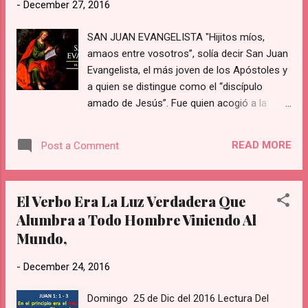
-
December 27, 2016
SAN JUAN EVANGELISTA "Hijitos míos,
amaos entre vosotros”, solía decir San Juan
Evangelista, el más joven de los Apóstoles y
a quien se distingue como el “discípulo
amado de Jesús”. Fue quien acogió a la
Virgen María en su casa y es patrón de
teólogos y escritores. Su fiesta se celebra
READ MORE
Post a Comment
cada 27 de diciembre. San Juan era judío de
Galilea, hijo de Zebedeo y hermano de
Santiago el Mayor, con quien era pescador.
El Verbo Era La Luz Verdadera Que
Fue el elegido para acompañar a Pedro a
Alumbra a Todo Hombre Viniendo Al
preparar la última cena, donde reclinó su
Mundo,
cabeza sobre el pecho de Jesús. Estuvo al
pie de lacruz con la Virgen María, a quien
-
December 24, 2016
llevó físicamente a su casa como Madre
para honrarla, servirla y cuidarla en persona.
Domingo 25 de Dic del 2016 Lectura Del
Cuando llegó la noticia del sepulcro vacío,