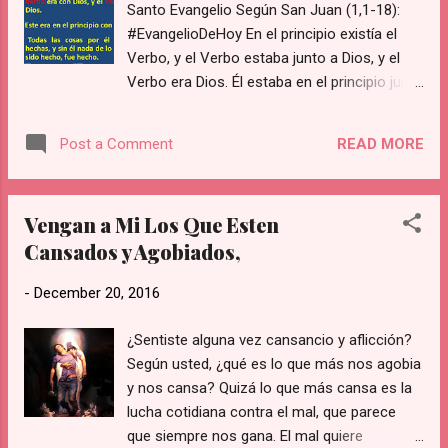
Santo Evangelio Según San Juan (1,1-18):
San Juan corrió junto a San Pedro para
#EvangelioDeHoy En el principio existía el
constatarlo. Es ahí donde los dos “vieron y
Verbo, y el Verbo estaba junto a Dios, y el
creyeron”. Más adelante, cuando Jesús se
Verbo era Dios. Él estaba en el principio junto
les apareció a orillas del lago de Galilea,
a Dios. Por medio de él se hizo todo, y sin él
Pedro preguntó sobre el futuro de Juan y el
no se hizo nada de cuanto se ha hecho. En
Señor contestó: “Si quiero que se quede
READ MORE
Post a Comment
él estaba la vida, y la vida era la luz de los
hasta que yo venga, ¿qu...
hombres. Y la luz brilla en la tiniebla, y la
tiniebla no lo recibió. Surgió un hombre
Vengan a Mi Los Que Esten
enviado por Dios, que se llamaba Juan: éste
Cansados y Agobiados,
venía como testigo, para dar testimonio de
la luz, para que todos creyeran por medio d
-
December 20, 2016
él. No era él la luz, sino el que daba
testimonio de la luz. El Verbo era la luz
¿Sentiste alguna vez cansancio y aflicción?
verdadera, que alumbra a todo hombre,
Según usted, ¿qué es lo que más nos agobia
viniendo al mundo. En el mundo estaba; el
y nos cansa? Quizá lo que más cansa es la
mundo se hizo por medio de él, y el mundo
lucha cotidiana contra el mal, que parece
no lo conoció. Vino a su casa, y los suyos
que siempre nos gana. El mal quiere
no lo recibieron. Pero a cuantos lo