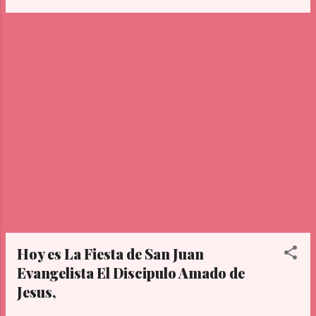
habían dicho los pastores. María, por su
parte, conservaba todas estas cosas,
meditándolas en su corazón. Y se volvieron
los pastores dando gloria y alabanza a Dios
por todo lo que habían oído y visto,
conforme a lo que se les había dicho.
Cuando se cumplieron los ocho días para
circuncidar al niño, le pusieron por nombre
Jesús, como lo había llamado el ángel antes
de su concepción. P: Palabra del Señor R:
Gloria Ati Señor Jesus
Hoy es La Fiesta de San Juan
Evangelista El Discipulo Amado de
Jesus,