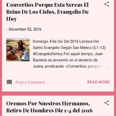
Amén". Primer Día "¡Oh Santísima Señora de
Convertios Porque Esta Sercas El
Guadalup...
Reino De Los Cielos, Evangelio De
Hoy
-
December 02, 2016
Domingo 4 De Dic Del 2016 Lectura Del
Santo Evangelio Según San Mateo (3,1-12):
#EvangelioDeHoy Por aquel tiempo, Juan
Bautista se presentó en el desierto de
Judea, predicando: «Convertíos, porque está
cerca el reino de los cielos.» Éste es el que
anunció el profeta Isaías, diciendo: «Una voz
READ MORE
Post a Comment
grita en el desierto: "Preparad el camino del
Señor, allanad sus senderos."» Juan llevaba
un vestido de piel de camello, con una
Oremos Por Nuestros Hermanos,
correa de cuero a la cintura, y se alimentaba
Retiro De Hombres Dic 1-4 del 2016
de saltamontes y miel silvestre. Y acudía a él
toda la gente de Jerusalén, de Judea y del