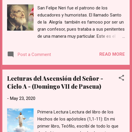
San Felipe Neri fue el patrono de los
educadores y humoristas. El llamado Santo
de la Alegría también es famoso por ser un
gran confesor, pues trataba a sus penitentes
de una manera muy particular. Este es el
caso de una mujer chismosa que se acercó
a él para confesarse y la extraña penitencia
READ MORE
Post a Comment
que este santo le impuso. San Felipe Neri:
“Compras un pollo y me lo traes a mí” Una
señora tenía la costumbre de irse a
Lecturas del Ascensión del Señor -
confesar donde San Felipe y casi siempre
Ciclo A - (Domingo VII de Pascua)
tenía el mismo cuento que decir: el de
calumniar a sus vecinos. Por eso, San Felipe,
-
May 23, 2020
le dijo: – De penitencia vas a ir al mercado,
compras un pollo y me lo traes a mí. Pero de
Primera Lectura Lectura del libro de los
regreso lo vas desplumando, arrojando las
Hechos de los apóstoles (1,1-11): En mi
plumas en las calles conforme caminas. La
primer libro, Teófilo, escribí de todo lo que
señora pensó que ésta era una penitencia