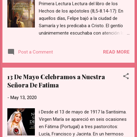
Primera Lectura Lectura del libro de los
Hechos de los apóstoles (8,5-8.14-17): En
aquellos días, Felipe bajó a la ciudad de
Samaría y les predicaba a Cristo. El gentío
unánimemente escuchaba con atención lo
que decía Felipe, porque habían oído hablar
de los signos que hacía, y los estaban
READ MORE
Post a Comment
viendo: de muchos poseídos salían los
espíritus inmundos lanzando gritos, y
muchos paralíticos y lisiados se curaban. La
13 De Mayo Celebramos a Nuestra
ciudad se llenó de alegría. Cuando los
Señora De Fatima
apóstoles, que estaban en Jerusalén, se
enteraron de que Samaría había recibido la
-
May 13, 2020
palabra de Dios, enviaron a Pedro y a Juan;
ellos bajaron hasta allí y oraron por ellos,
i Desde el 13 de mayo de 1917 la Santisima.
para que recibieran el Espíritu Santo; pues
Virgen María se apareció en seis ocasiones
aún no había bajado sobre ninguno; estaban
en Fátima (Portugal) a tres pastorcitos:
solo bautizados en el nombre del Señor
Lucía, Francisco y Jacinta. En un hermoso
Jesús. Entonces les imponían las manos y