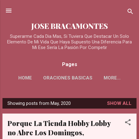
Skip to main content
JOSE BRACAMONTES
Superarme Cada Dia Mas, Si Tuviera Que Destacar Un Solo
Elemento De Mi Vida Que Haya Supuesto Una Diferencia Para
Mi Ese Sería La Pasión Por Competir
Pages
HOME
ORACIONES BASICAS
MORE…
ORACIONES PARA LOS DIFUNTOS
Showing posts from May, 2020
SHOW ALL
P
o
Porque La Tienda Hobby Lobby
s
no Abre Los Domingos,
t