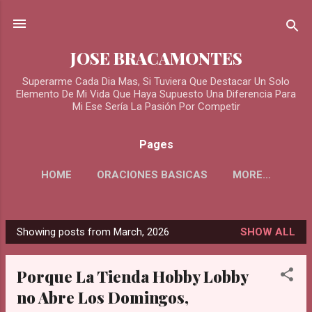
Skip to main content
JOSE BRACAMONTES
Superarme Cada Dia Mas, Si Tuviera Que Destacar Un Solo
Elemento De Mi Vida Que Haya Supuesto Una Diferencia Para
Mi Ese Sería La Pasión Por Competir
Pages
HOME
ORACIONES BASICAS
MORE…
ORACIONES PARA LOS DIFUNTOS
Showing posts from March, 2026
SHOW ALL
P
o
Porque La Tienda Hobby Lobby
s
no Abre Los Domingos,
t