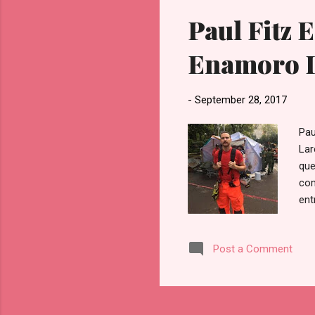
Paul Fitz 
Enamoro D
-
September 28, 2017
Pau
Lar
que
com
ent
ent
rec
Post a Comment
pol
ret
per
res