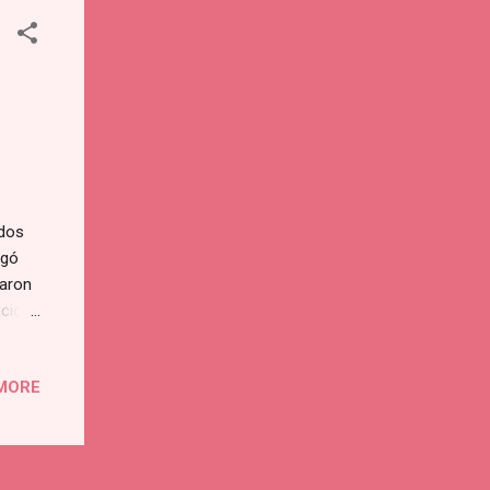
ados
egó
daron
icio
go de
MORE
n su
 de