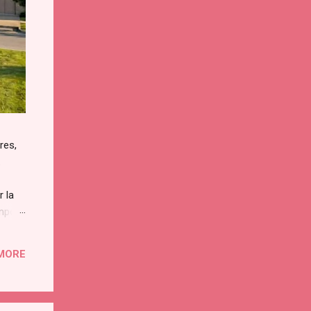
res,
.
r la
empo
entes
enta
MORE
r...