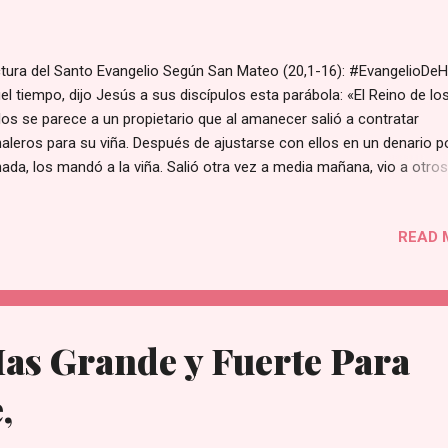
tura del Santo Evangelio Según San Mateo (20,1-16): #EvangelioDe
el tiempo, dijo Jesús a sus discípulos esta parábola: «El Reino de lo
los se parece a un propietario que al amanecer salió a contratar
naleros para su viña. Después de ajustarse con ellos en un denario p
nada, los mandó a la viña. Salió otra vez a media mañana, vio a otro
aban en la plaza sin trabajo, y les dijo: "Id también vosotros a mi viña
aré lo debido." Ellos fueron. Salió de nuevo hacia mediodía y a medi
READ 
de e hizo lo mismo. Salió al caer la tarde y encontró a otros, parados
 dijo: "¿Cómo es que estáis aquí el día entero sin trabajar?" Le
pondieron: "Nadie nos ha contratado." Él les dijo: "Id también vosotr
viña." Cuando oscureció, el dueño de la viña dijo al capataz: "Llama a
naleros y págales...
as Grande y Fuerte Para
,