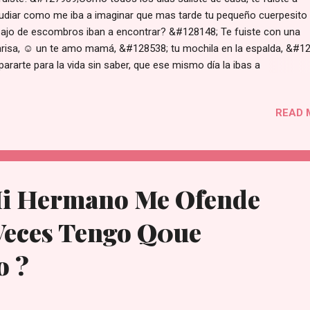
udiar como me iba a imaginar que mas tarde tu pequeño cuerpesito
ajo de escombros iban a encontrar? &#128148; Te fuiste con una
risa, ☺ un te amo mamá, &#128538; tu mochila en la espalda, &#1
pararte para la vida sin saber, que ese mismo día la ibas a
der.&#128553; Mi chiquito(a) &#128102; hermoso(a) &#128103;com
a saber que nunca mas entre mis brazos te volvería a tener? Te fuis
READ 
tigo te llevaste mi razón de vivir, mi motivo para seguir, me dejaste s
rza, con el alma llena de tristeza. &#128554; Sobrevivo con tu recue
mi mente, y en cada suspiro mi alma se sale de mi cuerpo tratando 
ontrarte, daría mi vida entera por una vez mas poder abrazarte.
28124;&#127880; Descansen en paz angelitos. &#127474;&#12748
Mi Hermano Me Ofende
#128124;&#128124;✨
Veces Tengo Q0ue
o ?