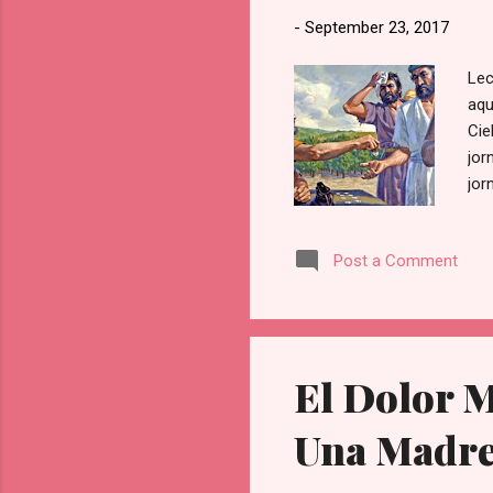
-
September 23, 2017
Lec
aqu
Cie
jor
jor
est
pag
Post a Comment
tar
les
res
mi 
jor
El Dolor M
Una Madre