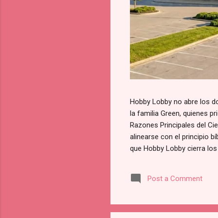
Hobby Lobby no abre los do
la familia Green, quienes p
Razones Principales del Ci
alinearse con el principio b
que Hobby Lobby cierra los
para la [adoración y la fam
de Hobby Lobby. Prioridad 
Post a Comment
una pérdida financiera sust
firmemente que existen valo
empresa: Esta política no e