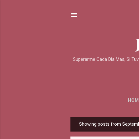
Superarme Cada Dia Mas, Si Tuv
HOM
Showing posts from Septemb
P
o