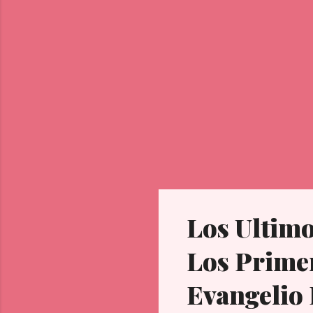
mom
tod
dev
Los Ultimo
Los Primer
Evangelio