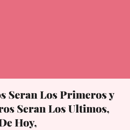
ento 338 muertos. En una carta, así lo plasmó: Hola, (esto es para
os mis viejos amigos del Reino Unido)! Como ustedes saben, un
astador terremoto golpeó a México el 19 de septi...
s Seran Los Primeros y
os Seran Los Ultimos,
 De Hoy,