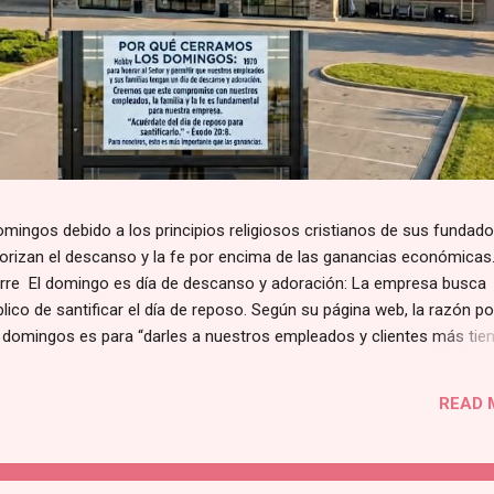
mingos debido a los principios religiosos cristianos de sus fundado
riorizan el descanso y la fe por encima de las ganancias económicas
erre El domingo es día de descanso y adoración: La empresa busca
íblico de santificar el día de reposo. Según su página web, la razón po
 domingos es para “darles a nuestros empleados y clientes más ti
ilia].” de acuerdo con lo publicado en su sección de Preguntas Frecu
Sobre las Ganancias: La directiva reconoce que esta medida repres
READ 
ancial al no operar en un día de altas ventas. Sin embargo, sostienen
res más importantes que las utilidades del negocio. Tradición de la
s nueva; se ha mantenido intacta a nivel nacional desde que se inaugu