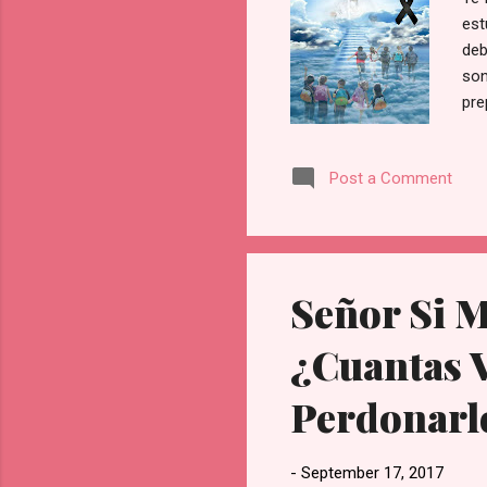
est
deb
son
pre
per
yo 
Post a Comment
con
fue
en 
enc
&#1
Señor Si 
✨&
¿Cuantas 
Perdonarl
-
September 17, 2017