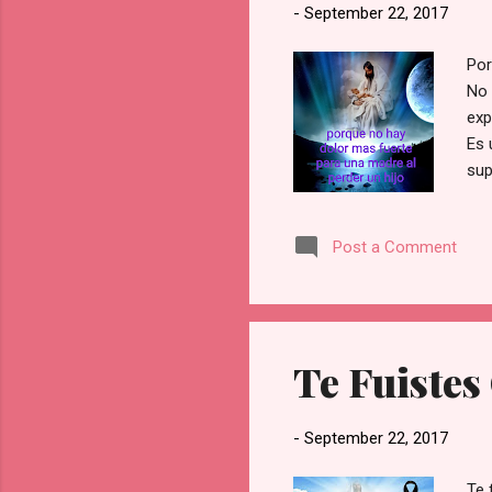
-
September 22, 2017
Por
No 
exp
Es 
sup
vie
cha
Post a Comment
los
enc
Tem
a l
rec
Te Fuistes
viv
les
-
September 22, 2017
Te 