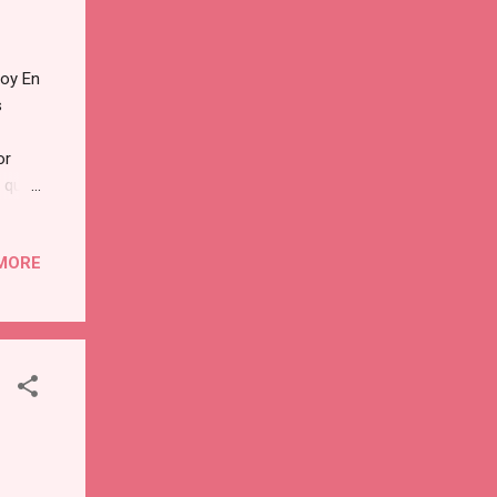
Hoy En
s
or
s que
, y os
a
MORE
, y
os a
 los