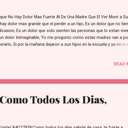
que No Hay Dolor Mas Fuerte Al De Una Madre Que El Ver Morir a Su 
hay dolor mas grande que el perder a un hijo, Es un dolor que no tie
licasion, Es un dolor que solo sienten las personas que lo estan vivi
un dolor Inimaginable, Yo me pregunto como estas madres van a po
erarlo, Si por la mañana dejaron a sus hijos en la escuela y ya no lo
ron salir, Ya no no los volveran abrazar, Ya no los corretiaran con la
cleta, Ya no los forzaran a comer, Esta supuesto aque nustros hijo
READ 
 que se encargen de nosotros al morir, No que nosotros nos
arguemos de ellos cuando llega este momento, De angustia, Dolor,
or, Arrepentimiento, Pedir Perdon, Pero sobre todo el tener que ha
a idea de que ya no los volveran aver, Solamente les quedaran los
uerdos, las vivencias, Que solo quedaran en nuestras memorias, qu
 Como Todos Los Dias,
ieron en tan corta vida, Amigos, Hermanos, Familiares de estas Mad
 pido que no las dejes solas, No las avandones e...
fuiste! &#127939;Como todos los días saliste de casa, te fuiste a