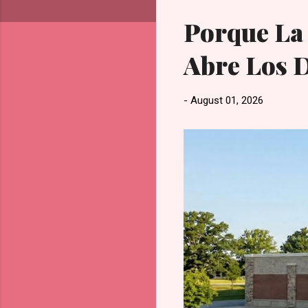
s
Porque La
t
s
Abre Los 
-
August 01, 2026