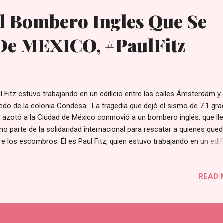
El Bombero Ingles Que Se
e MEXICO, #PaulFitz
l Fitz estuvo trabajando en un edificio entre las calles Ámsterdam y
edo de la colonia Condesa . La tragedia que dejó el sismo de 7.1 gr
 azotó a la Ciudad de México conmovió a un bombero inglés, que ll
o parte de la solidaridad internacional para rescatar a quienes que
re los escombros. Él es Paul Fitz, quien estuvo trabajando en un edif
re las calles Ámsterdam y Laredo de la colonia Condesa, donde lue
uperar el último cuerpo, brigadistas, voluntarios, marinos, militares,
READ 
icías y bomberos entonaron el himno nacional, para posteriormente
irarse y dar paso a las maquinarias. El bombero londinense publicó e
fil de Facebook el sentimiento que le envolvió el ser parte del equipo
catistas que ayudaron en la sacudida telúrica que ha dejado hasta el