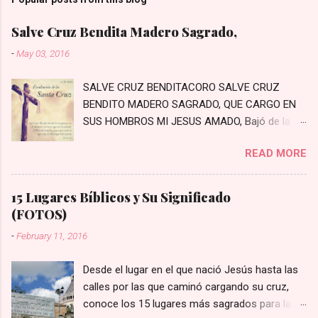
Salve Cruz Bendita Madero Sagrado,
-
May 03, 2016
SALVE CRUZ BENDITACORO SALVE CRUZ
BENDITO MADERO SAGRADO, QUE CARGO EN
SUS HOMBROS MI JESUS AMADO, Bajó de la
Cruz, bajó a padecer, Los primeros pasos a
READ MORE
Jerusalén Bajaste Tú al mundo con crecido
amor, Moriste en la Cruz por el pecador En un
arrabal rodeado de penas, Prisionero te hayas
15 Lugares Bíblicos y Su Significado
con crueles cadenas Con crueles cadenas te
(FOTOS)
van estirando, Con crueles cordeles lo van
-
February 11, 2016
azotando Con hiel y vinagre lo fortalecieron,
Con crueles espinas a Jesús prendieron
Desde el lugar en el que nació Jesús hasta las
Miradle el cabello lo tiene mezclado, Y por eso
calles por las que caminó cargando su cruz,
dicen que está agraviado Miradle las sienes, las
conoce los 15 lugares más sagrados para la fe
tiene quebradas, Con crueles espinas las tiene