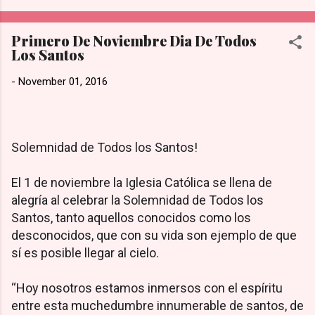
más tiempo para la [adoración y la familia].” de acuerdo con lo
publicado en su sección de Preguntas Frecuentes de Hobby
Primero De Noviembre Dia De Todos
Lobby. Prioridad Sobre las Ganancias: La directiva reconoce
Los Santos
que esta medida representa una pérdida financiera sustancial
al no operar en un día de altas ventas. Sin embargo, sostienen
-
November 01, 2016
firmemente que existen valores más importantes que las
utilidades del negocio. Tradición de la empresa: Esta política
no es nueva; se ha mantenido intacta a nivel nacional desde
que se inaugur...
Solemnidad de Todos los Santos!
El 1 de noviembre la Iglesia Católica se llena de
alegría al celebrar la Solemnidad de Todos los
Santos, tanto aquellos conocidos como los
desconocidos, que con su vida son ejemplo de que
sí es posible llegar al cielo.
“Hoy nosotros estamos inmersos con el espíritu
entre esta muchedumbre innumerable de santos, de