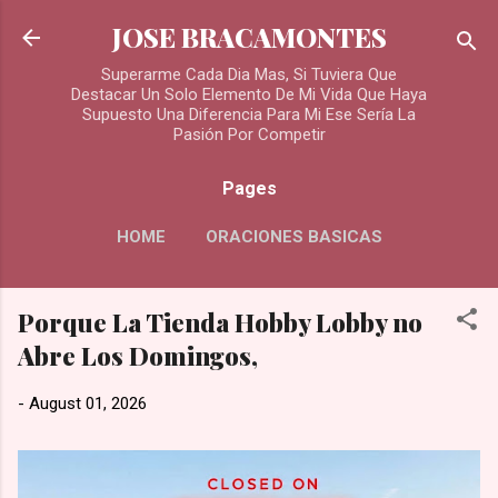
Skip to main content
JOSE BRACAMONTES
Superarme Cada Dia Mas, Si Tuviera Que
Destacar Un Solo Elemento De Mi Vida Que Haya
Supuesto Una Diferencia Para Mi Ese Sería La
Pasión Por Competir
Pages
HOME
ORACIONES BASICAS
MORE…
Porque La Tienda Hobby Lobby no
ORACIONES PARA LOS DIFUNTOS
Abre Los Domingos,
-
August 01, 2026