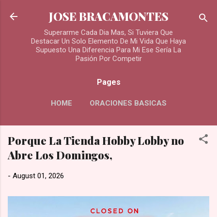
Skip to main content
JOSE BRACAMONTES
Superarme Cada Dia Mas, Si Tuviera Que
Destacar Un Solo Elemento De Mi Vida Que Haya
Supuesto Una Diferencia Para Mi Ese Sería La
Pasión Por Competir
Pages
HOME
ORACIONES BASICAS
MORE…
Porque La Tienda Hobby Lobby no
ORACIONES PARA LOS DIFUNTOS
Abre Los Domingos,
-
August 01, 2026