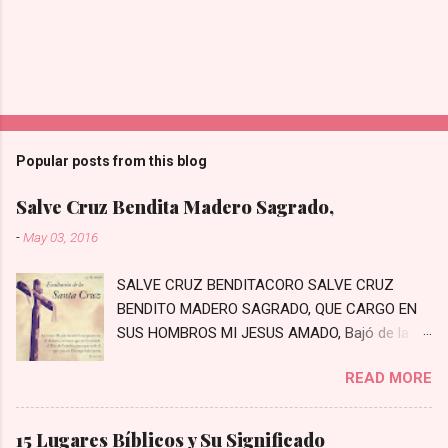
Popular posts from this blog
Salve Cruz Bendita Madero Sagrado,
-
May 03, 2016
SALVE CRUZ BENDITACORO SALVE CRUZ
BENDITO MADERO SAGRADO, QUE CARGO EN
SUS HOMBROS MI JESUS AMADO, Bajó de la
Cruz, bajó a padecer, Los primeros pasos a
READ MORE
Jerusalén Bajaste Tú al mundo con crecido
amor, Moriste en la Cruz por el pecador En un
arrabal rodeado de penas, Prisionero te hayas
15 Lugares Bíblicos y Su Significado