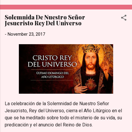
más tiempo para la [adoración y la familia].” de acuerdo con lo
publicado en su sección de Preguntas Frecuentes de Hobby
Solemnida De Nuestro Señor
Lobby. Prioridad Sobre las Ganancias: La directiva reconoce
Jesucristo Rey Del Universo
que esta medida representa una pérdida financiera sustancial
al no operar en un día de altas ventas. Sin embargo, sostienen
-
November 23, 2017
firmemente que existen valores más importantes que las
utilidades del negocio. Tradición de la empresa: Esta política
no es nueva; se ha mantenido intacta a nivel nacional desde
que se inaugur...
La celebración de la Solemnidad de Nuestro Señor
Jesucristo, Rey del Universo, cierra el Año Litúrgico en el
que se ha meditado sobre todo el misterio de su vida, su
predicación y el anuncio del Reino de Dios.