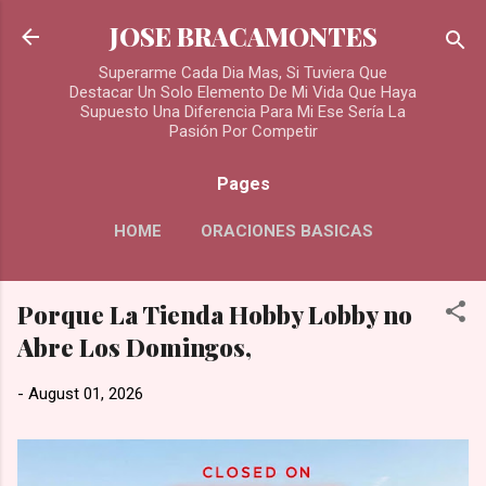
Skip to main content
JOSE BRACAMONTES
Superarme Cada Dia Mas, Si Tuviera Que
Destacar Un Solo Elemento De Mi Vida Que Haya
Supuesto Una Diferencia Para Mi Ese Sería La
Pasión Por Competir
Pages
HOME
ORACIONES BASICAS
MORE…
Porque La Tienda Hobby Lobby no
ORACIONES PARA LOS DIFUNTOS
Abre Los Domingos,
-
August 01, 2026