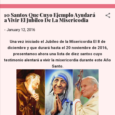
más tiempo para la [adoración y la familia].” de acuerdo con lo
publicado en su sección de Preguntas Frecuentes de Hobby
10 Santos Que Cuyo Ejemplo Ayudará
Lobby. Prioridad Sobre las Ganancias: La directiva reconoce
a Vivir El Jubileo De La Misericodia
que esta medida representa una pérdida financiera sustancial
al no operar en un día de altas ventas. Sin embargo, sostienen
-
January 12, 2016
firmemente que existen valores más importantes que las
utilidades del negocio. Tradición de la empresa: Esta política
Una vez iniciado el Jubileo de la Misericordia El 8 de
no es nueva; se ha mantenido intacta a nivel nacional desde
diciembre y que durará hasta el 20 noviembre de 2016,
que se inaugur...
presentamos ahora una lista de diez santos cuyo
testimonio alentará a vivir la misericordia durante este Año
Santo.