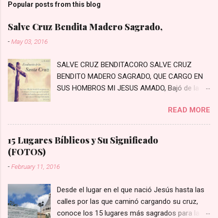
Popular posts from this blog
Salve Cruz Bendita Madero Sagrado,
-
May 03, 2016
SALVE CRUZ BENDITACORO SALVE CRUZ
BENDITO MADERO SAGRADO, QUE CARGO EN
SUS HOMBROS MI JESUS AMADO, Bajó de la
Cruz, bajó a padecer, Los primeros pasos a
READ MORE
Jerusalén Bajaste Tú al mundo con crecido
amor, Moriste en la Cruz por el pecador En un
arrabal rodeado de penas, Prisionero te hayas
15 Lugares Bíblicos y Su Significado
con crueles cadenas Con crueles cadenas te
(FOTOS)
van estirando, Con crueles cordeles lo van
-
February 11, 2016
azotando Con hiel y vinagre lo fortalecieron,
Con crueles espinas a Jesús prendieron
Desde el lugar en el que nació Jesús hasta las
Miradle el cabello lo tiene mezclado, Y por eso
calles por las que caminó cargando su cruz,
dicen que está agraviado Miradle las sienes, las
conoce los 15 lugares más sagrados para la fe
tiene quebradas, Con crueles espinas las tiene