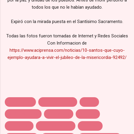
por la paz y unidad de los pueblos. Antes de morir perdonó a
todos los que no le habían ayudado.
Expiró con la mirada puesta en el Santísimo Sacramento.
Todas las fotos fueron tomadas de Internet y Redes Sociales
Con Informacion de
https://www.aciprensa.com/noticias/10-santos-que-cuyo-
ejemplo-ayudara-a-vivir-el-jubileo-de-la-misericordia-92492/
Beato Carlos
Beato Miguel Pro
Jubileo
La Puerta Santa
Misericordia
Padre Pio
San Damian
San Juan Pablo II
San Oliver