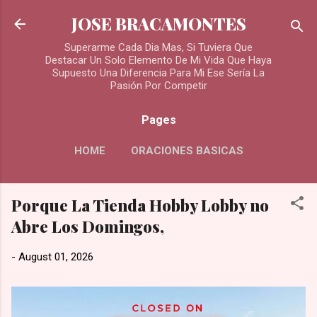
Skip to main content
JOSE BRACAMONTES
Superarme Cada Dia Mas, Si Tuviera Que
Destacar Un Solo Elemento De Mi Vida Que Haya
Supuesto Una Diferencia Para Mi Ese Sería La
Pasión Por Competir
Pages
HOME
ORACIONES BASICAS
MORE…
Porque La Tienda Hobby Lobby no
ORACIONES PARA LOS DIFUNTOS
Abre Los Domingos,
-
August 01, 2026