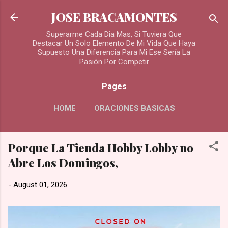
Skip to main content
JOSE BRACAMONTES
Superarme Cada Dia Mas, Si Tuviera Que
Destacar Un Solo Elemento De Mi Vida Que Haya
Supuesto Una Diferencia Para Mi Ese Sería La
Pasión Por Competir
Pages
HOME
ORACIONES BASICAS
MORE…
Porque La Tienda Hobby Lobby no
ORACIONES PARA LOS DIFUNTOS
Abre Los Domingos,
-
August 01, 2026