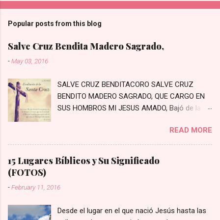
Popular posts from this blog
Salve Cruz Bendita Madero Sagrado,
-
May 03, 2016
SALVE CRUZ BENDITACORO SALVE CRUZ
BENDITO MADERO SAGRADO, QUE CARGO EN
SUS HOMBROS MI JESUS AMADO, Bajó de la
Cruz, bajó a padecer, Los primeros pasos a
READ MORE
Jerusalén Bajaste Tú al mundo con crecido
amor, Moriste en la Cruz por el pecador En un
arrabal rodeado de penas, Prisionero te hayas
15 Lugares Bíblicos y Su Significado
con crueles cadenas Con crueles cadenas te
(FOTOS)
van estirando, Con crueles cordeles lo van
-
February 11, 2016
azotando Con hiel y vinagre lo fortalecieron,
Con crueles espinas a Jesús prendieron
Desde el lugar en el que nació Jesús hasta las
Miradle el cabello lo tiene mezclado, Y por eso