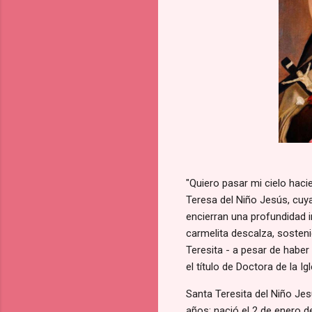
"Quiero pasar mi cielo haci
Teresa del Niño Jesús, cuya
encierran una profundidad i
carmelita descalza, sosten
Teresita - a pesar de haber
el título de Doctora de la Igl
Santa Teresita del Niño Je
años: nació el 2 de enero d