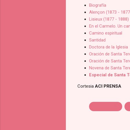
Biografía
Alençon (1873 - 1877
Lisieux (1877 - 1888)
En el Carmelo. Un ca
Camino espiritual
Santidad
Doctora de la Iglesia
Oración de Santa Ter
Oración de Santa Tere
Novena de Santa Tere
Especial de Santa T
Cortesia
ACI PRENSA
CELEBRACION
F
C