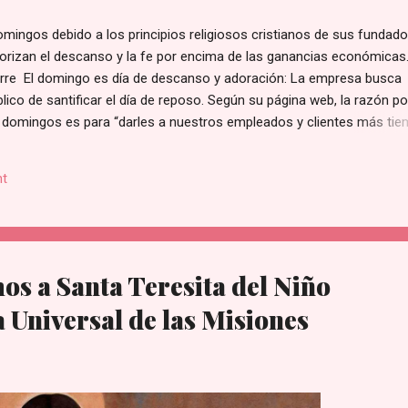
mingos debido a los principios religiosos cristianos de sus fundado
riorizan el descanso y la fe por encima de las ganancias económicas
erre El domingo es día de descanso y adoración: La empresa busca
íblico de santificar el día de reposo. Según su página web, la razón po
 domingos es para “darles a nuestros empleados y clientes más ti
ilia].” de acuerdo con lo publicado en su sección de Preguntas Frecu
Sobre las Ganancias: La directiva reconoce que esta medida repres
t
ancial al no operar en un día de altas ventas. Sin embargo, sostienen
res más importantes que las utilidades del negocio. Tradición de la
s nueva; se ha mantenido intacta a nivel nacional desde que se inaugu
s a Santa Teresita del Niño
a Universal de las Misiones