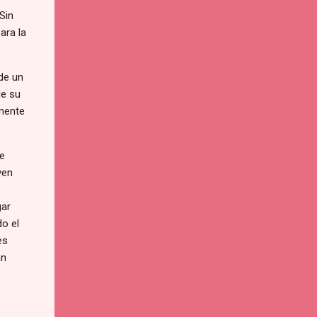
Sin
ara la
de un
de su
amente
de
ven
gar
do el
es
an