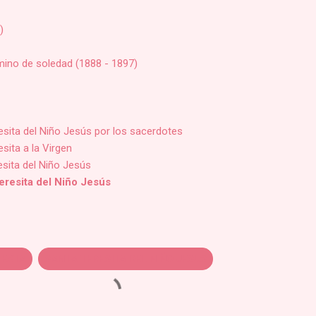
)
mino de soledad (1888 - 1897)
esita del Niño Jesús por los sacerdotes
sita a la Virgen
sita del Niño Jesús
eresita del Niño Jesús
IESTA
SANTA TERESITA DEL NIÑO JESUS