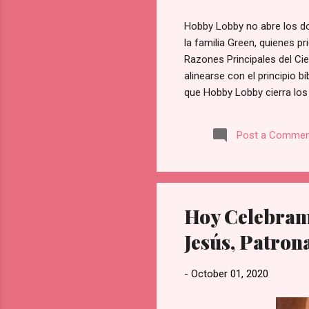
Hobby Lobby no abre los do
la familia Green, quienes p
Razones Principales del Ci
alinearse con el principio b
que Hobby Lobby cierra los
para la [adoración y la fam
de Hobby Lobby. Prioridad 
Post a Commen
una pérdida financiera sust
firmemente que existen valo
empresa: Esta política no e
Hoy Celebramo
Jesús, Patron
-
October 01, 2020