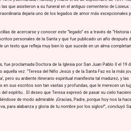
as que asistieron a su funeral en el antiguo cementerio de Lisieux. 
traordinaria dejaría uno de los legados de amor más excepcionales p
llas de acercarse y conocer este “legado” es a través de “Historia 
escritos personales de la Santa y que fue publicado un año después 
, de un texto que refleja muy bien lo que sucede en un alma complet
, fue proclamada Doctora de la Iglesia por San Juan Pablo II el 19 
jo aquella vez: “Teresa del Niño Jesús y de la Santa Faz es la más jo
a’, pero su ardiente itinerario espiritual manifiesta tal madurez, y las
as en sus escritos son tan vastas y profundas, que le merecen un lu
del espíritu… El deseo que Teresa expresó de pasar su cielo hacien
pliéndose de modo admirable. ¡Gracias, Padre, porque hoy nos la hac
a, para alabanza y gloria de tu nombre por los siglos!”, concluyó S