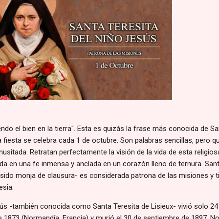
endo el bien en la tierra". Esta es quizás la frase más conocida de S
 fiesta se celebra cada 1 de octubre. Son palabras sencillas, pero q
nusitada. Retratan perfectamente la visión de la vida de esta religios
ida en una fe inmensa y anclada en un corazón lleno de ternura. San
 sido monja de clausura- es considerada patrona de las misiones y t
esia.
sús -también conocida como Santa Teresita de Lisieux- vivió solo 24
e 1873 (Normandía, Francia) y murió el 30 de septiembre de 1897. N