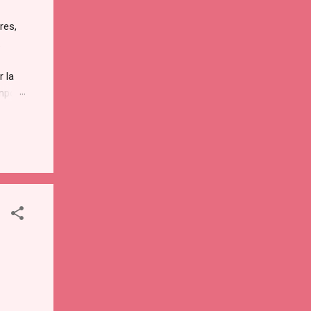
res,
.
r la
empo
entes
enta
r...