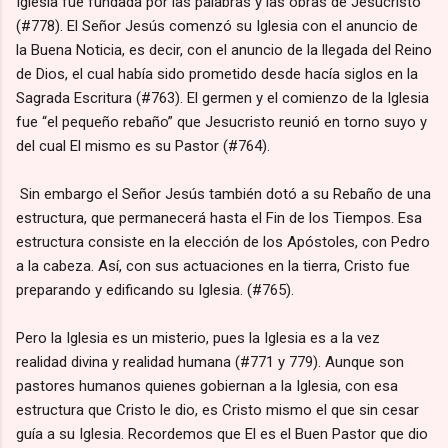
Iglesia fue fundada por las palabras y las obras de Jesucristo
(#778). El Señor Jesús comenzó su Iglesia con el anuncio de
la Buena Noticia, es decir, con el anuncio de la llegada del Reino
de Dios, el cual había sido prometido desde hacía siglos en la
Sagrada Escritura (#763). El germen y el comienzo de la Iglesia
fue “el pequeño rebaño” que Jesucristo reunió en torno suyo y
del cual El mismo es su Pastor (#764).
Sin embargo el Señor Jesús también dotó a su Rebaño de una
estructura, que permanecerá hasta el Fin de los Tiempos. Esa
estructura consiste en la elección de los Apóstoles, con Pedro
a la cabeza. Así, con sus actuaciones en la tierra, Cristo fue
preparando y edificando su Iglesia. (#765).
Pero la Iglesia es un misterio, pues la Iglesia es a la vez
realidad divina y realidad humana (#771 y 779). Aunque son
pastores humanos quienes gobiernan a la Iglesia, con esa
estructura que Cristo le dio, es Cristo mismo el que sin cesar
guía a su Iglesia. Recordemos que El es el Buen Pastor que dio