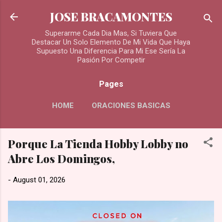
Skip to main content
JOSE BRACAMONTES
Superarme Cada Dia Mas, Si Tuviera Que
Destacar Un Solo Elemento De Mi Vida Que Haya
Supuesto Una Diferencia Para Mi Ese Sería La
Pasión Por Competir
Pages
HOME
ORACIONES BASICAS
MORE…
Porque La Tienda Hobby Lobby no
ORACIONES PARA LOS DIFUNTOS
Abre Los Domingos,
-
August 01, 2026