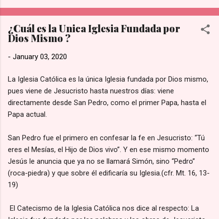
más tiempo para la [adoración y la familia].” de acuerdo con lo
publicado en su sección de Preguntas Frecuentes de Hobby
¿Cuál es la Unica Iglesia Fundada por
Lobby. Prioridad Sobre las Ganancias: La directiva reconoce
Dios Mismo ?
que esta medida representa una pérdida financiera sustancial
al no operar en un día de altas ventas. Sin embargo, sostienen
-
January 03, 2020
firmemente que existen valores más importantes que las
utilidades del negocio. Tradición de la empresa: Esta política
La Iglesia Católica es la única Iglesia fundada por Dios mismo,
no es nueva; se ha mantenido intacta a nivel nacional desde
pues viene de Jesucristo hasta nuestros días: viene
que se inaugur...
directamente desde San Pedro, como el primer Papa, hasta el
Papa actual.
San Pedro fue el primero en confesar la fe en Jesucristo: “Tú
eres el Mesías, el Hijo de Dios vivo”. Y en ese mismo momento
Jesús le anuncia que ya no se llamará Simón, sino “Pedro”
(roca-piedra) y que sobre él edificaría su Iglesia.(cfr. Mt. 16, 13-
19)
El Catecismo de la Iglesia Católica nos dice al respecto: La