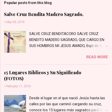
Popular posts from this blog
Salve Cruz Bendita Madero Sagrado,
-
May 03, 2016
SALVE CRUZ BENDITACORO SALVE CRUZ
BENDITO MADERO SAGRADO, QUE CARGO EN
SUS HOMBROS MI JESUS AMADO, Bajó de la
Cruz, bajó a padecer, Los primeros pasos a
READ MORE
Jerusalén Bajaste Tú al mundo con crecido
amor, Moriste en la Cruz por el pecador En un
arrabal rodeado de penas, Prisionero te hayas
15 Lugares Bíblicos y Su Significado
con crueles cadenas Con crueles cadenas te
(FOTOS)
van estirando, Con crueles cordeles lo van
-
February 11, 2016
azotando Con hiel y vinagre lo fortalecieron,
Con crueles espinas a Jesús prendieron
Desde el lugar en el que nació Jesús hasta las
Miradle el cabello lo tiene mezclado, Y por eso
calles por las que caminó cargando su cruz,
dicen que está agraviado Miradle las sienes, las
conoce los 15 lugares más sagrados para la fe
tiene quebradas, Con crueles espinas las tiene