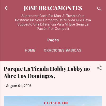
Skip to main content
JOSE BRACAMONTES
Superarme Cada Dia Mas, Si Tuviera Que
Destacar Un Solo Elemento De Mi Vida Que Haya
Supuesto Una Diferencia Para Mi Ese Sería La
Pasión Por Competir
Pages
HOME
ORACIONES BASICAS
MORE…
Porque La Tienda Hobby Lobby no
ORACIONES PARA LOS DIFUNTOS
Abre Los Domingos,
-
August 01, 2026