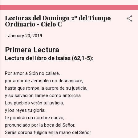
más tiempo para la [adoración y la familia].” de acuerdo con lo
publicado en su sección de Preguntas Frecuentes de Hobby
Lecturas del Domingo 2º del Tiempo
Lobby. Prioridad Sobre las Ganancias: La directiva reconoce
Ordinario - Ciclo C
que esta medida representa una pérdida financiera sustancial
al no operar en un día de altas ventas. Sin embargo, sostienen
-
January 20, 2019
firmemente que existen valores más importantes que las
utilidades del negocio. Tradición de la empresa: Esta política
Primera Lectura
no es nueva; se ha mantenido intacta a nivel nacional desde
Lectura del libro de Isaías (62,1-5):
que se inaugur...
Por amor a Sión no callaré,
por amor de Jerusalén no descansaré,
hasta que rompa la aurora de su justicia,
y su salvación llamee como antorcha.
Los pueblos verán tu justicia,
y los reyes tu gloria;
te pondrán un nombre nuevo,
pronunciado por la boca del Señor.
Serás corona fúlgida en la mano del Señor