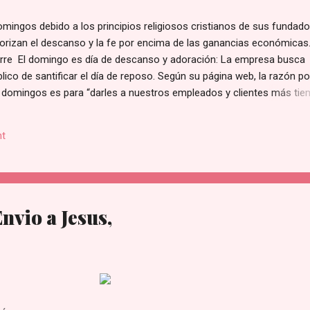
mingos debido a los principios religiosos cristianos de sus fundado
riorizan el descanso y la fe por encima de las ganancias económicas
erre El domingo es día de descanso y adoración: La empresa busca
íblico de santificar el día de reposo. Según su página web, la razón po
 domingos es para “darles a nuestros empleados y clientes más ti
ilia].” de acuerdo con lo publicado en su sección de Preguntas Frecu
Sobre las Ganancias: La directiva reconoce que esta medida repres
t
ancial al no operar en un día de altas ventas. Sin embargo, sostienen
res más importantes que las utilidades del negocio. Tradición de la
s nueva; se ha mantenido intacta a nivel nacional desde que se inaugu
nvio a Jesus,