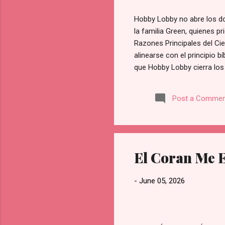
Hobby Lobby no abre los do
la familia Green, quienes p
Razones Principales del Ci
alinearse con el principio b
que Hobby Lobby cierra los
para la [adoración y la fam
de Hobby Lobby. Prioridad 
Post a Commen
una pérdida financiera sust
firmemente que existen valo
empresa: Esta política no e
El Coran Me E
-
June 05, 2026