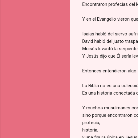
Encontraron profecías del 
Y en el Evangelio vieron qu
Isaías habló del siervo sufri
David habló del justo trasp
Moisés levantó la serpiente 
Y Jesús dijo que Él sería l
Entonces entendieron algo
La Biblia no es una colecc
Es una historia conectada 
Y muchos musulmanes come
sino porque encontraron co
profecía,
historia,
y una figura única en Jesús