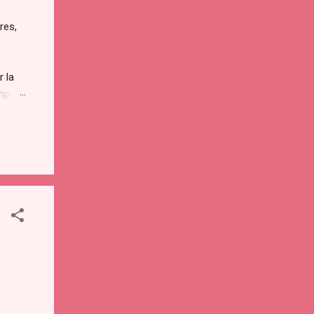
res,
.
r la
empo
entes
enta
r...