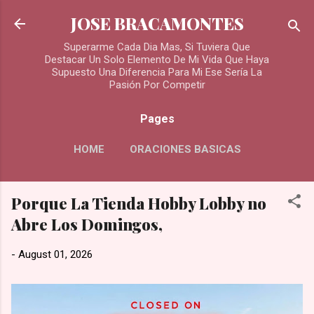
Skip to main content
JOSE BRACAMONTES
Superarme Cada Dia Mas, Si Tuviera Que
Destacar Un Solo Elemento De Mi Vida Que Haya
Supuesto Una Diferencia Para Mi Ese Sería La
Pasión Por Competir
Pages
HOME
ORACIONES BASICAS
MORE…
Porque La Tienda Hobby Lobby no
ORACIONES PARA LOS DIFUNTOS
Abre Los Domingos,
-
August 01, 2026