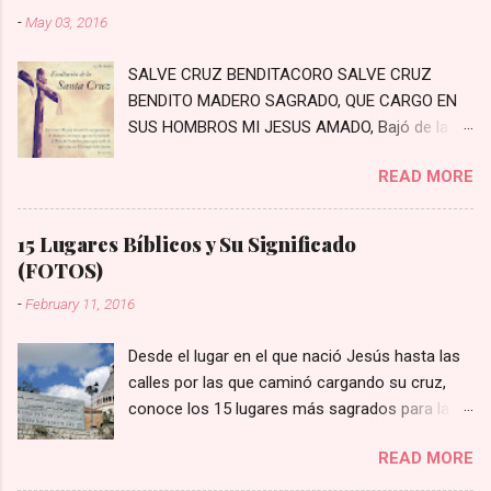
-
May 03, 2016
SALVE CRUZ BENDITACORO SALVE CRUZ
BENDITO MADERO SAGRADO, QUE CARGO EN
SUS HOMBROS MI JESUS AMADO, Bajó de la
Cruz, bajó a padecer, Los primeros pasos a
READ MORE
Jerusalén Bajaste Tú al mundo con crecido
amor, Moriste en la Cruz por el pecador En un
arrabal rodeado de penas, Prisionero te hayas
15 Lugares Bíblicos y Su Significado
con crueles cadenas Con crueles cadenas te
(FOTOS)
van estirando, Con crueles cordeles lo van
-
February 11, 2016
azotando Con hiel y vinagre lo fortalecieron,
Con crueles espinas a Jesús prendieron
Desde el lugar en el que nació Jesús hasta las
Miradle el cabello lo tiene mezclado, Y por eso
calles por las que caminó cargando su cruz,
dicen que está agraviado Miradle las sienes, las
conoce los 15 lugares más sagrados para la fe
tiene quebradas, Con crueles espinas las tiene
Cristiana 1- Nazaret: Esta ciudad, situada
pasadas Miradle los ojos, los tiene empañados,
READ MORE
en el norte de Israel, posee una gran
Lágrimas que vierte por nuestros pecados
importancia para el cristianismo porque es aquí