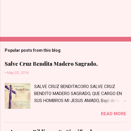
Popular posts from this blog
Salve Cruz Bendita Madero Sagrado,
-
May 03, 2016
SALVE CRUZ BENDITACORO SALVE CRUZ
BENDITO MADERO SAGRADO, QUE CARGO EN
SUS HOMBROS MI JESUS AMADO, Bajó de la
Cruz, bajó a padecer, Los primeros pasos a
READ MORE
Jerusalén Bajaste Tú al mundo con crecido
amor, Moriste en la Cruz por el pecador En un
arrabal rodeado de penas, Prisionero te hayas