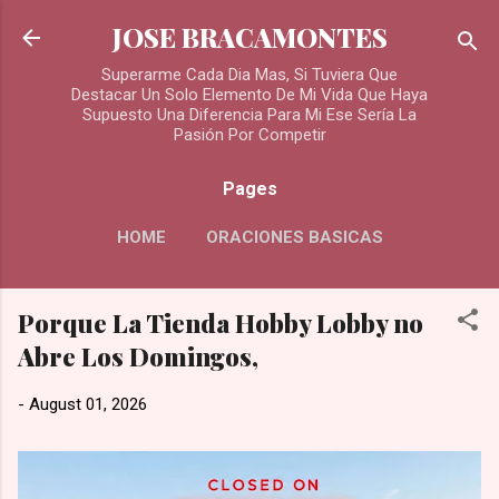
Skip to main content
JOSE BRACAMONTES
Superarme Cada Dia Mas, Si Tuviera Que
Destacar Un Solo Elemento De Mi Vida Que Haya
Supuesto Una Diferencia Para Mi Ese Sería La
Pasión Por Competir
Pages
HOME
ORACIONES BASICAS
MORE…
Porque La Tienda Hobby Lobby no
ORACIONES PARA LOS DIFUNTOS
Abre Los Domingos,
-
August 01, 2026