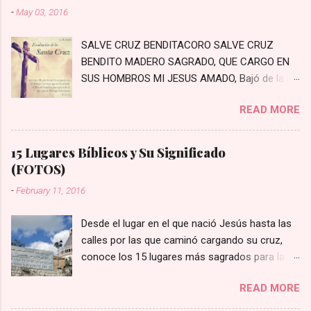
-
May 03, 2016
SALVE CRUZ BENDITACORO SALVE CRUZ
BENDITO MADERO SAGRADO, QUE CARGO EN
SUS HOMBROS MI JESUS AMADO, Bajó de la
Cruz, bajó a padecer, Los primeros pasos a
READ MORE
Jerusalén Bajaste Tú al mundo con crecido
amor, Moriste en la Cruz por el pecador En un
arrabal rodeado de penas, Prisionero te hayas
15 Lugares Bíblicos y Su Significado
con crueles cadenas Con crueles cadenas te
(FOTOS)
van estirando, Con crueles cordeles lo van
-
February 11, 2016
azotando Con hiel y vinagre lo fortalecieron,
Con crueles espinas a Jesús prendieron
Desde el lugar en el que nació Jesús hasta las
Miradle el cabello lo tiene mezclado, Y por eso
calles por las que caminó cargando su cruz,
dicen que está agraviado Miradle las sienes, las
conoce los 15 lugares más sagrados para la fe
tiene quebradas, Con crueles espinas las tiene
Cristiana 1- Nazaret: Esta ciudad, situada
pasadas Miradle los ojos, los tiene empañados,
READ MORE
en el norte de Israel, posee una gran
Lágrimas que vierte por nuestros pecados
importancia para el cristianismo porque es aquí