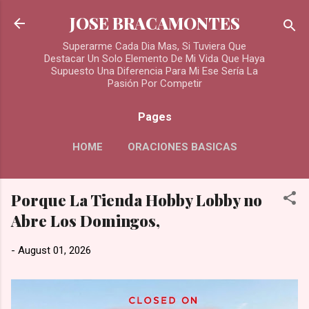
Skip to main content
JOSE BRACAMONTES
Superarme Cada Dia Mas, Si Tuviera Que
Destacar Un Solo Elemento De Mi Vida Que Haya
Supuesto Una Diferencia Para Mi Ese Sería La
Pasión Por Competir
Pages
HOME
ORACIONES BASICAS
MORE…
Porque La Tienda Hobby Lobby no
ORACIONES PARA LOS DIFUNTOS
Abre Los Domingos,
-
August 01, 2026