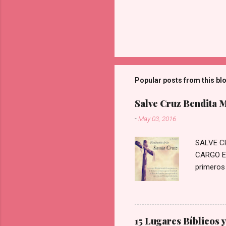
Popular posts from this bl
Salve Cruz Bendita 
-
May 03, 2016
SALVE C
CARGO EN
primeros
Cruz por 
crueles 
van azota
prendiero
15 Lugares Bíblicos 