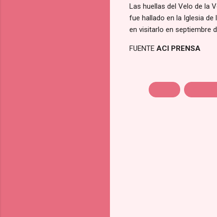
Las huellas del Velo de la
fue hallado en la Iglesia de
en visitarlo en septiembre 
FUENTE
ACI PRENSA
FIESTA
ROSTRO 
C
o
m
m
e
n
t
s