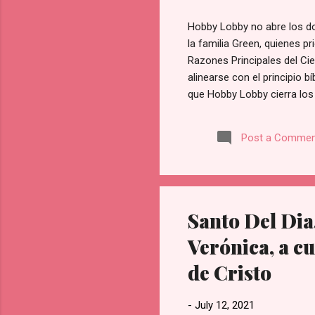
Hobby Lobby no abre los do
la familia Green, quienes p
Razones Principales del Ci
alinearse con el principio b
que Hobby Lobby cierra los
para la [adoración y la fam
de Hobby Lobby. Prioridad 
Post a Commen
una pérdida financiera sust
firmemente que existen valo
empresa: Esta política no e
Santo Del Dia,
Verónica, a cu
de Cristo
-
July 12, 2021