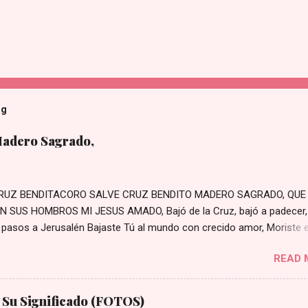
og
Madero Sagrado,
RUZ BENDITACORO SALVE CRUZ BENDITO MADERO SAGRADO, QUE
 SUS HOMBROS MI JESUS AMADO, Bajó de la Cruz, bajó a padecer,
 pasos a Jerusalén Bajaste Tú al mundo con crecido amor, Moriste e
el pecador En un arrabal rodeado de penas, Prisionero te hayas con
READ 
cadenas Con crueles cadenas te van estirando, Con crueles cordeles
ndo Con hiel y vinagre lo fortalecieron, Con crueles espinas a Jesú
n Miradle el cabello lo tiene mezclado, Y por eso dicen que está
y Su Significado (FOTOS)