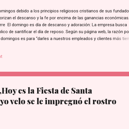
mingos debido a los principios religiosos cristianos de sus fundado
riorizan el descanso y la fe por encima de las ganancias económicas
erre El domingo es día de descanso y adoración: La empresa busca
íblico de santificar el día de reposo. Según su página web, la razón po
 domingos es para “darles a nuestros empleados y clientes más ti
ilia].” de acuerdo con lo publicado en su sección de Preguntas Frecu
Sobre las Ganancias: La directiva reconoce que esta medida repres
t
ancial al no operar en un día de altas ventas. Sin embargo, sostienen
res más importantes que las utilidades del negocio. Tradición de la
s nueva; se ha mantenido intacta a nivel nacional desde que se inaugu
Hoy es la Fiesta de Santa
yo velo se le impregnó el rostro