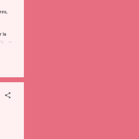
res,
.
r la
empo
entes
enta
r...