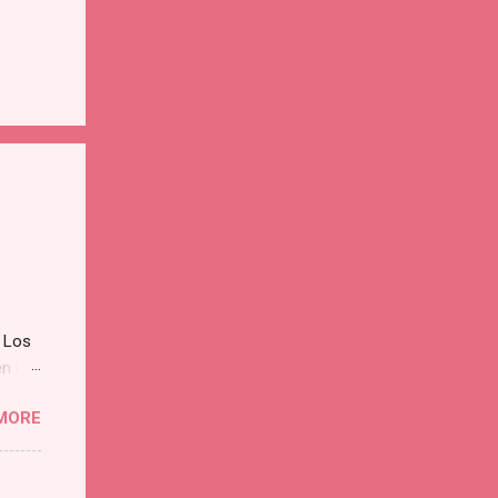
 Los
n la
MORE
 lo
s