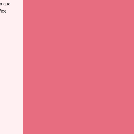
ta que
fice