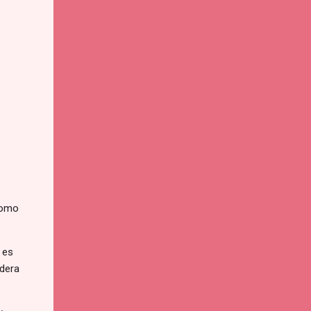
 como
 es
adera