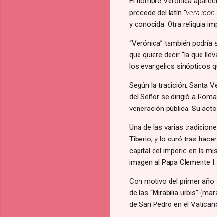
El nombre Verónica apareci
procede del latín “
vera icon
y conocida. Otra reliquia im
“Verónica” también podría 
que quiere decir “la que lle
los evangelios sinópticos 
Según la tradición, Santa V
del Señor se dirigió a Roma
veneración pública. Su acto
Una de las varias tradicion
Tiberio, y lo curó tras hac
capital del imperio en la m
imagen al Papa Clemente I.
Con motivo del primer año sa
de las “Mirabilia urbis” (ma
de San Pedro en el Vatican