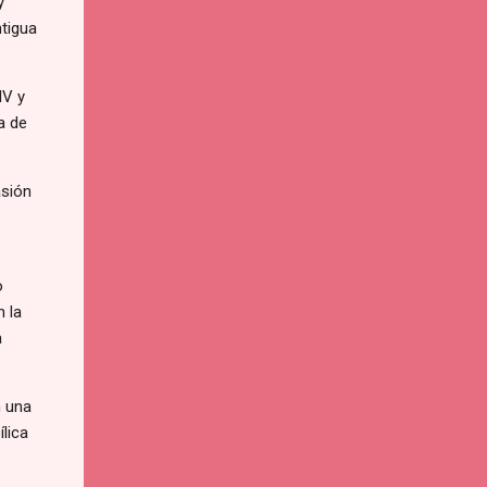
y
ntigua
IV y
a de
asión
o
n la
a
n una
ílica