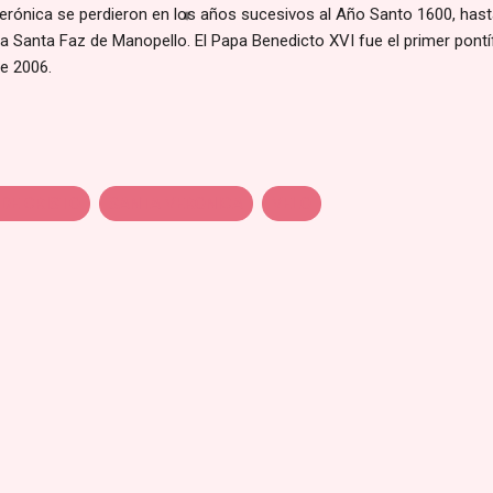
 Verónica se perdieron en los años sucesivos al Año Santo 1600, has
 la Santa Faz de Manopello. El Papa Benedicto XVI fue el primer pontí
de 2006.
DE CRISTO
SANTA VERONICA
VELO