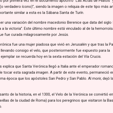
ó por primera vez en el documento apócrifo “Las Actas de Pilatos” 
(o verdadero ícono)”, siendo la imagen o reliquia de este tipo más a
portante similar a esta es la Sábana Santa de Turín.
ser una variación del nombre macedonio Berenice que data del siglo 
va a la victoria”. Este último nombre está vinculado al de la hemorroís
que fue curada milagrosamente por Jesús.
erónica fue una mujer piadosa que vivió en Jerusalén y que tras la P
 llevando consigo el velo, que posteriormente fue expuesto para la
 ejemplar se recuerda hoy en la sexta estación del Vía Crucis.
es explica que Santa Verónica llegó a Italia ante el emperador roman
erle tocar esta sagrada imagen. A partir de este evento, permaneció e
isma época que los apóstoles San Pedro y San Pablo. Al morir, dejó l
nto de la historia, en el 1300, el Velo de la Verónica se convirtió e
ravillas de la ciudad de Roma) para los peregrinos que visitaron la Bas
o.