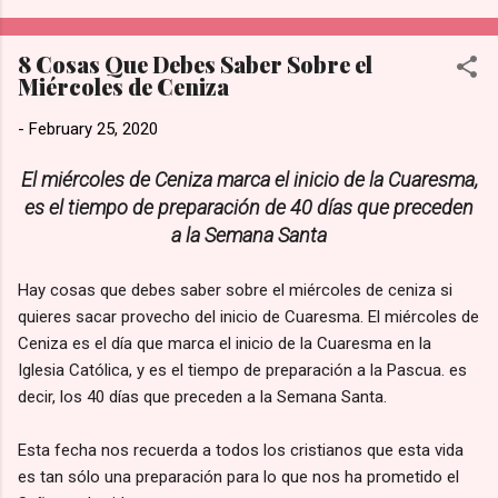
más tiempo para la [adoración y la familia].” de acuerdo con lo
publicado en su sección de Preguntas Frecuentes de Hobby
8 Cosas Que Debes Saber Sobre el
Lobby. Prioridad Sobre las Ganancias: La directiva reconoce
Miércoles de Ceniza
que esta medida representa una pérdida financiera sustancial
al no operar en un día de altas ventas. Sin embargo, sostienen
-
February 25, 2020
firmemente que existen valores más importantes que las
utilidades del negocio. Tradición de la empresa: Esta política
El miércoles de Ceniza marca el inicio de la Cuaresma,
no es nueva; se ha mantenido intacta a nivel nacional desde
es el tiempo de preparación de 40 días que preceden
que se inaugur...
a la Semana Santa
Hay cosas que debes saber sobre el miércoles de ceniza si
quieres sacar provecho del inicio de Cuaresma. El miércoles de
Ceniza es el día que marca el inicio de la Cuaresma en la
Iglesia Católica, y es el tiempo de preparación a la Pascua. es
decir, los 40 días que preceden a la Semana Santa.
Esta fecha nos recuerda a todos los cristianos que esta vida
es tan sólo una preparación para lo que nos ha prometido el