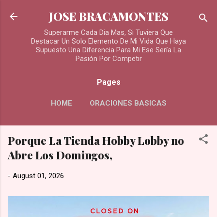
Skip to main content
JOSE BRACAMONTES
Superarme Cada Dia Mas, Si Tuviera Que
Destacar Un Solo Elemento De Mi Vida Que Haya
Supuesto Una Diferencia Para Mi Ese Sería La
Pasión Por Competir
Pages
HOME
ORACIONES BASICAS
MORE…
Porque La Tienda Hobby Lobby no
ORACIONES PARA LOS DIFUNTOS
Abre Los Domingos,
-
August 01, 2026