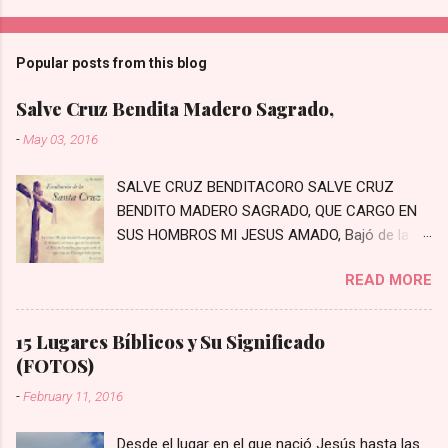
Popular posts from this blog
Salve Cruz Bendita Madero Sagrado,
-
May 03, 2016
SALVE CRUZ BENDITACORO SALVE CRUZ
BENDITO MADERO SAGRADO, QUE CARGO EN
SUS HOMBROS MI JESUS AMADO, Bajó de la
Cruz, bajó a padecer, Los primeros pasos a
READ MORE
Jerusalén Bajaste Tú al mundo con crecido
amor, Moriste en la Cruz por el pecador En un
arrabal rodeado de penas, Prisionero te hayas
15 Lugares Bíblicos y Su Significado
con crueles cadenas Con crueles cadenas te
(FOTOS)
van estirando, Con crueles cordeles lo van
-
February 11, 2016
azotando Con hiel y vinagre lo fortalecieron,
Con crueles espinas a Jesús prendieron
Desde el lugar en el que nació Jesús hasta las