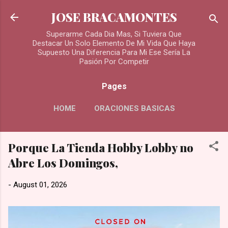
Skip to main content
JOSE BRACAMONTES
Superarme Cada Dia Mas, Si Tuviera Que
Destacar Un Solo Elemento De Mi Vida Que Haya
Supuesto Una Diferencia Para Mi Ese Sería La
Pasión Por Competir
Pages
HOME
ORACIONES BASICAS
MORE…
Porque La Tienda Hobby Lobby no
ORACIONES PARA LOS DIFUNTOS
Abre Los Domingos,
-
August 01, 2026