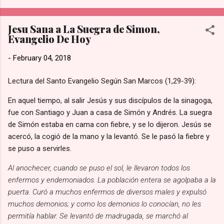
más tiempo para la [adoración y la familia].” de acuerdo con lo
publicado en su sección de Preguntas Frecuentes de Hobby
Jesu Sana a La Suegra de Simon,
Lobby. Prioridad Sobre las Ganancias: La directiva reconoce
Evangelio De Hoy
que esta medida representa una pérdida financiera sustancial
al no operar en un día de altas ventas. Sin embargo, sostienen
-
February 04, 2018
firmemente que existen valores más importantes que las
utilidades del negocio. Tradición de la empresa: Esta política
Lectura del Santo Evangelio Según San Marcos (1,29-39):
no es nueva; se ha mantenido intacta a nivel nacional desde
En aquel tiempo, al salir Jesús y sus discípulos de la sinagoga,
que se inaugur...
fue con Santiago y Juan a casa de Simón y Andrés. La suegra
de Simón estaba en cama con fiebre, y se lo dijeron. Jesús se
acercó, la cogió de la mano y la levantó. Se le pasó la fiebre y
se puso a servirles.
Al anochecer, cuando se puso el sol, le llevaron todos los
enfermos y endemoniados. La población entera se agolpaba a la
puerta. Curó a muchos enfermos de diversos males y expulsó
muchos demonios; y como los demonios lo conocían, no les
permitía hablar. Se levantó de madrugada, se marchó al