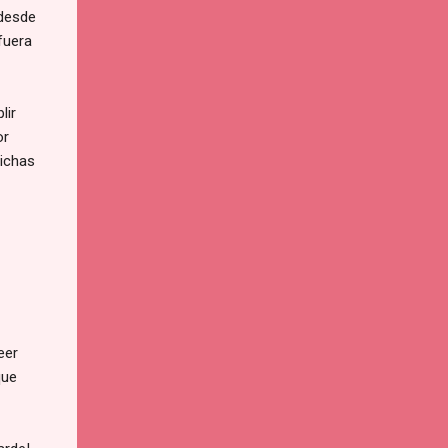
 desde
fuera
lir
or
dichas
eer
que