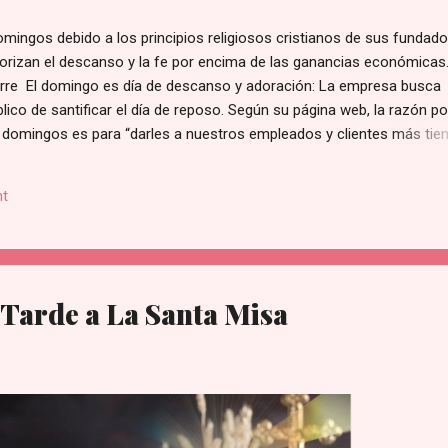
mingos debido a los principios religiosos cristianos de sus fundado
riorizan el descanso y la fe por encima de las ganancias económicas
erre El domingo es día de descanso y adoración: La empresa busca
íblico de santificar el día de reposo. Según su página web, la razón po
 domingos es para “darles a nuestros empleados y clientes más ti
ilia].” de acuerdo con lo publicado en su sección de Preguntas Frecu
Sobre las Ganancias: La directiva reconoce que esta medida repres
t
ancial al no operar en un día de altas ventas. Sin embargo, sostienen
res más importantes que las utilidades del negocio. Tradición de la
s nueva; se ha mantenido intacta a nivel nacional desde que se inaugu
Tarde a La Santa Misa