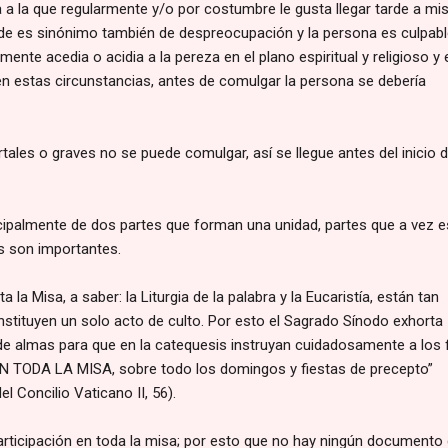
 a la que regularmente y/o por costumbre le gusta llegar tarde a mi
arde es sinónimo también de despreocupación y la persona es culpab
ente acedia o acidia a la pereza en el plano espiritual y religioso y
n estas circunstancias, antes de comulgar la persona se debería
les o graves no se puede comulgar, así se llegue antes del inicio d
cipalmente de dos partes que forman una unidad, partes que a vez e
s son importantes.
 la Misa, a saber: la Liturgia de la palabra y la Eucaristía, están tan
stituyen un solo acto de culto. Por esto el Sagrado Sínodo exhorta
e almas para que en la catequesis instruyan cuidadosamente a los f
 EN TODA LA MISA, sobre todo los domingos y fiestas de precepto”
 Concilio Vaticano II, 56).
articipación en toda la misa; por esto que no hay ningún documento 