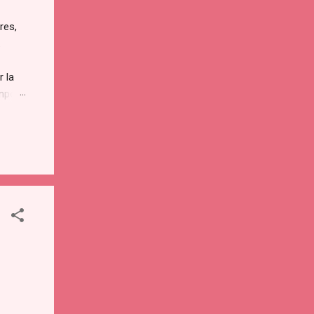
res,
.
r la
empo
entes
enta
r...