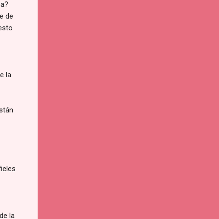
sa?
le de
 esto
e la
stán
ieles
de la