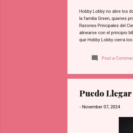
Hobby Lobby no abre los do
la familia Green, quienes p
Razones Principales del Ci
alinearse con el principio b
que Hobby Lobby cierra los
para la [adoración y la fam
de Hobby Lobby. Prioridad 
Post a Commen
una pérdida financiera sust
firmemente que existen valo
empresa: Esta política no e
Puedo Llegar 
-
November 07, 2024